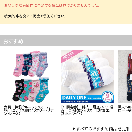
お探しの検索条件に合致する商品は見つかりませんでした。
card_giftcard
カテゴリー
おすすめ
コンテンツ
品番でおまとめ注文
ご利用ガイド
プライバシーポリシー
特定商取引法について
女児 綿混クルーソックス 花
【年間定番】 婦人 足底パイル編
婦人ショ
柄 【2サイズ展開/ラブリー・リボ
み ミドル丈ソックス 【3P加工/
ロート幾
ン・レース】
無地ホワイト】
お問い合わせ
すべてのおすすめ商品を見る