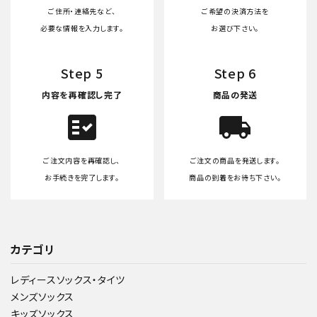
ご住所・連絡先など、
ご希望の決済方法を
必要な情報を入力します。
お選び下さい。
Step 5
Step 6
内容を再確認し完了
商品の発送
fact_check
local_shipping
ご注文内容を再確認し、
ご注文の商品を発送します。
お手続きを完了します。
商品の到着をお待ち下さい。
カテゴリ
レディースソックス・タイツ
メンズソックス
キッズソックス