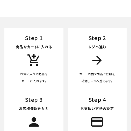
06-6130-8700
call
schedule
Step 1
Step 2
商品をカートに入れる
レジへ進む
add_shopping_cart
arrow_forward
お気に入りの商品を
カート画面で商品と金額を
カートに入れます。
確認しレジへ進みます。
Step 3
Step 4
お客様情報を入力
お支払い方法の設定
person
credit_card