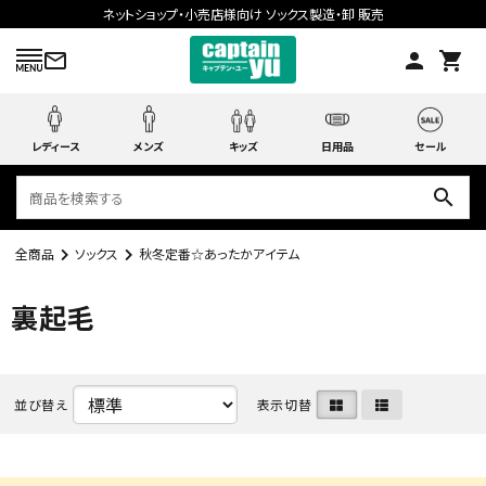
ネットショップ・小売店様向け ソックス製造・卸 販売
mail_outline
person
shopping_cart
レディース
メンズ
キッズ
日用品
セール
search
全商品
ソックス
秋冬定番☆あったかアイテム
search
裏起毛
ACCOUNT MENU
ようこそ ゲスト 様
並び替え
表示切替
meeting_room
person
ログイン
会員登録