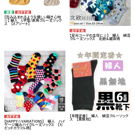
【包み込まれるような優しい履き心地
☆】 婦人 L字型/直角クルー丈ソック
ス 【Aアソート】
【足元コーデの主役に☆】 婦人 綿混
クルー丈ソックス 北欧＆雑貨柄
【年間定番】 婦人 綿混クルーソック
ス 【黒無地】
【HAPPY☆VARIATIONS】 婦人 ハイ
ゲージ編みハイクルー丈ソックス 【ビ
ビッドカラフル柄】