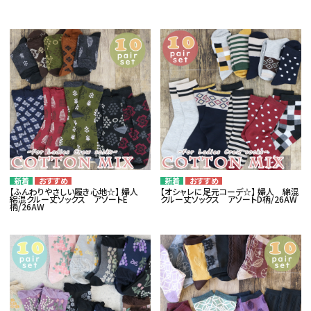
card_giftcard
カテゴリー
コンテンツ
品番でおまとめ注文
ご利用ガイド
【ふんわりやさしい履き心地☆】 婦人
【オシャレに足元コーデ☆】 婦人 綿混
綿混クルー丈ソックス アソートE
クルー丈ソックス アソートD柄/26AW
柄/26AW
プライバシーポリシー
特定商取引法について
お問い合わせ