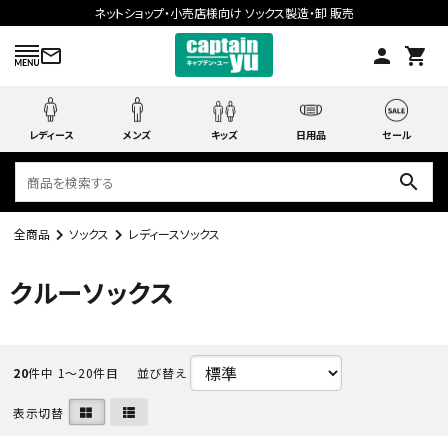
ネットショップ・小売店様向け ソックス製造・卸 販売
mail_outline
person
shopping_cart
レディース
メンズ
キッズ
日用品
セール
search
全商品
ソックス
レディースソックス
search
クルーソックス
ACCOUNT MENU
ようこそ ゲスト 様
20
件中 1〜20件目
並び替え
meeting_room
person
表示切替
ログイン
会員登録