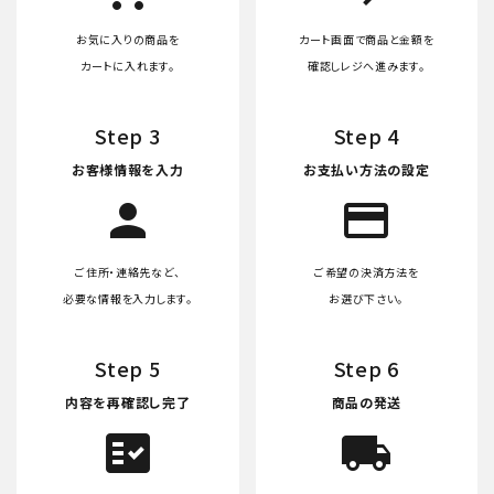
お気に入りの商品を
カート画面で商品と金額を
カートに入れます。
確認しレジへ進みます。
Step 3
Step 4
お客様情報を入力
お支払い方法の設定
person
credit_card
ご住所・連絡先など、
ご希望の決済方法を
必要な情報を入力します。
お選び下さい。
Step 5
Step 6
内容を再確認し完了
商品の発送
fact_check
local_shipping