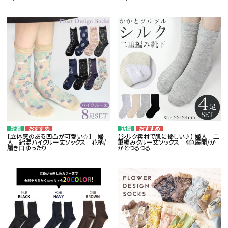
【立体感のある凹凸が可愛い☆】 婦
【シルク素材で肌に優しい♪】 婦人 二
人 綿混ハイクルー丈ソックス 花柄/
重編みクルー丈ソックス 4色展開/か
履き口ゆったり
かとつるつる