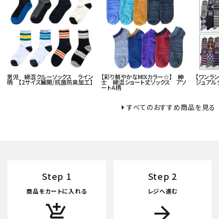
男児 綿混クルーソックス ライン
【彩り鮮やかなMIXカラー☆】 紳
【ワンラ
柄 【2サイズ展開/抗菌防臭加工】
士 綿混ショート丈ソックス アソ
ジュアル
ートA柄
すべてのおすすめ商品を見る
Step 1
Step 2
商品をカートに入れる
レジへ進む
add_shopping_cart
arrow_forward