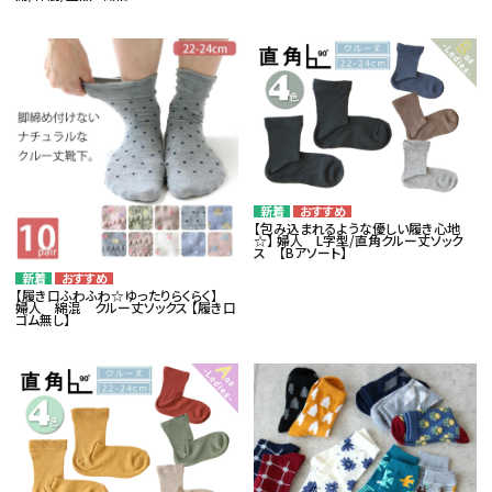
【包み込まれるような優しい履き心地
☆】 婦人 L字型/直角クルー丈ソック
ス 【Bアソート】
【履き口ふわふわ☆ゆったりらくらく】
婦人 綿混 クルー丈ソックス 【履き口
ゴム無し】