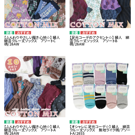
06-6130-8700
call
schedule
【ふんわりやさしい履き心地☆】 婦人
【足元コーデのアクセント☆】 婦人 綿
綿混クルー丈ソックス アソートC
混クルー丈ソックス アソートB
柄/26AW
柄/26AW
【ふんわりやさしい履き心地☆】 婦人
【オシャレに足元コーデ☆】 婦人 綿混
綿混クルー丈ソックス アソートA
クルー丈ソックス 無地ライク柄/アソー
柄/26AW
トA/26SS