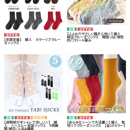
【ふんわりやさしい履き心地☆】 婦人
綿混クルー丈ソックス 韓国っぽ/個性
【年間定番】 婦人 カラーリブクルー
的/フロート編み
丈ソックス
【透明感がオシャレで涼しい☆】 婦
【あらゆるシーンで大活躍☆】 婦人 無
人 シースルー足袋ソックス 5柄展
地リブクルー丈ソックス 【全10カラー】
開/綿混/上品&繊細