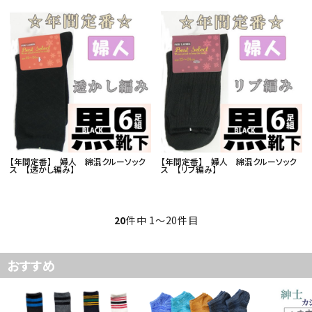
【年間定番】 婦人 綿混クルーソック
【年間定番】 婦人 綿混クルーソック
ス 【透かし編み】
ス 【リブ編み】
20
件中 1〜20件目
おすすめ