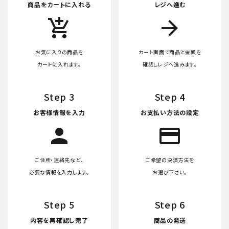
商品をカートに入れる
レジへ進む
add_shopping_cart
arrow_forward
お気に入りの商品を
カート画面で商品と金額を
カートに入れます。
確認しレジへ進みます。
Step 3
Step 4
お客様情報を入力
お支払い方法の設定
person
credit_card
ご住所・連絡先など、
ご希望の決済方法を
必要な情報を入力します。
お選び下さい。
Step 5
Step 6
内容を再確認し完了
商品の発送