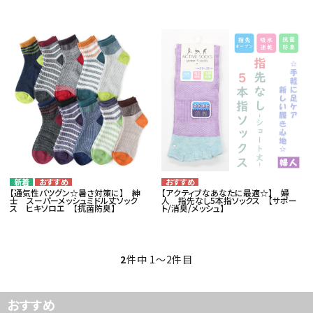
card_giftcard
カテゴリー
コンテンツ
品番でおまとめ注文
ご利用ガイド
【通気性バツグン☆暑さ対策に】 紳
【アクティブなあなたに最適☆】 婦
士 スーパーメッシュミドル丈ソック
人 指先なし5本指ソックス 【サポー
ス ヒキソロエ 【抗菌防臭】
ト/消臭/メッシュ】
プライバシーポリシー
特定商取引法について
2
件中 1〜2件目
お問い合わせ
おすすめ