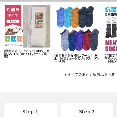
06-6130-8700
call
schedule
【秋冬マストアイテム☆】 KIDS 丸
編みタイツ 【ホワイト/3サイズ展
【彩り鮮やかなMIXカラー☆】 紳
【年間定
開】
士 綿混ショート丈ソックス アソ
本指ソッ
ートA柄
ート付/
すべてのおすすめ商品を見る
Step 1
Step 2