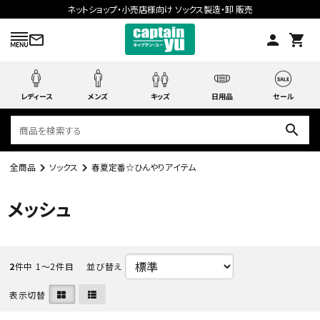
ネットショップ・小売店様向け ソックス製造・卸 販売
mail_outline
person
shopping_cart
レディース
メンズ
キッズ
日用品
セール
search
全商品
ソックス
春夏定番☆ひんやりアイテム
search
メッシュ
ACCOUNT MENU
ようこそ ゲスト 様
2
件中 1〜2件目
並び替え
meeting_room
person
表示切替
ログイン
会員登録