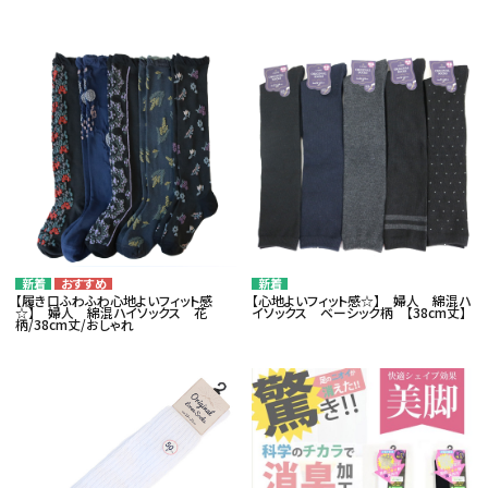
card_giftcard
カテゴリー
コンテンツ
品番でおまとめ注文
ご利用ガイド
【履き口ふわふわ心地よいフィット感
【心地よいフィット感☆】 婦人 綿混ハ
☆】 婦人 綿混ハイソックス 花
イソックス ベーシック柄 【38cm丈】
柄/38cm丈/おしゃれ
プライバシーポリシー
特定商取引法について
お問い合わせ