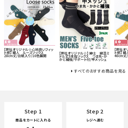
【弊社オリジナル☆心地良いフィッ
【弊社オ
ト感】 婦人 ルーズソックス
ト感】 
【弊社オリジナル☆】 紳士 綿混ミ
28cm丈/台紙入り/10色展開
40cm丈
ドル丈5本指ソックス つま先・か
かと補強/サポート付/甲メッシュ
すべてのおすすめ商品を見る
Step 1
Step 2
商品をカートに入れる
レジへ進む