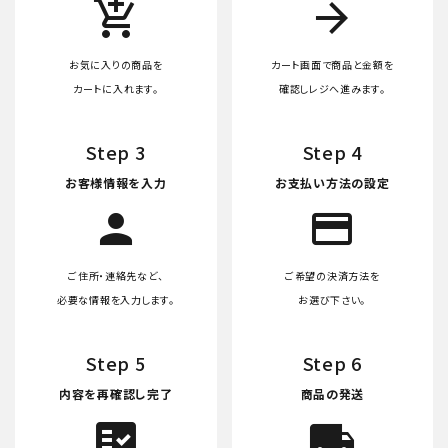
add_shopping_cart
arrow_forward
お気に入りの商品を
カート画面で商品と金額を
カートに入れます。
確認しレジへ進みます。
Step 3
Step 4
お客様情報を入力
お支払い方法の設定
person
credit_card
ご住所・連絡先など、
ご希望の決済方法を
必要な情報を入力します。
お選び下さい。
Step 5
Step 6
内容を再確認し完了
商品の発送
fact_check
local_shipping