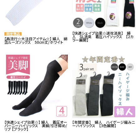
06-6130-8700
call
schedule
【快適シェイプ効果☆速攻消臭】 婦
人 GL消臭 着圧ハイソックス 【2カ
【再流行☆大注目アイテム☆】 婦人 綿
ラー展開】
混ルーズソックス 50cm丈/ホワイト
【快適シェイプ効果☆】 婦人 着圧オー
【年間定番】 婦人 ハイゲージ編みニ
バーニーハイソックス 美脚/引き締め/
ーハイソックス 【3色展開】
リブ 【ブラック】