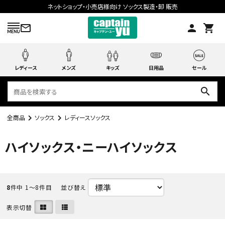
ネットショップ・小売店様向け ソックス製造・卸 販売
mail_outline
person
shopping_cart
レディース
メンズ
キッズ
日用品
セール
search
全商品
ソックス
レディースソックス
search
ハイソックス・ニーハイソックス
ACCOUNT MENU
ようこそ ゲスト 様
8
件中 1〜8件目
並び替え
meeting_room
person
表示切替
ログイン
会員登録