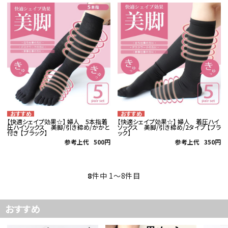
【快適シェイプ効果☆】 婦人 5本指着
【快適シェイプ効果☆】 婦人 着圧ハイ
圧ハイソックス 美脚/引き締め/かかと
ソックス 美脚/引き締め/2タイプ 【ブラ
付き 【ブラック】
ック】
参考上代
500円
参考上代
350円
8
件中 1〜8件目
おすすめ