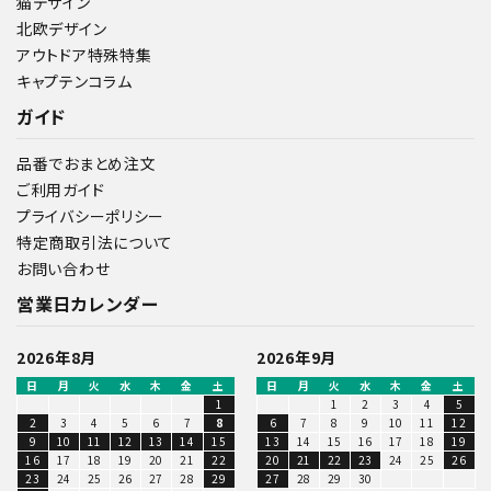
猫デザイン
北欧デザイン
アウトドア特殊特集
キャプテンコラム
ガイド
品番でおまとめ注文
ご利用ガイド
プライバシーポリシー
特定商取引法について
お問い合わせ
営業日カレンダー
2026年8月
2026年9月
日
月
火
水
木
金
土
日
月
火
水
木
金
土
1
1
2
3
4
5
2
3
4
5
6
7
8
6
7
8
9
10
11
12
9
10
11
12
13
14
15
13
14
15
16
17
18
19
16
17
18
19
20
21
22
20
21
22
23
24
25
26
23
24
25
26
27
28
29
27
28
29
30