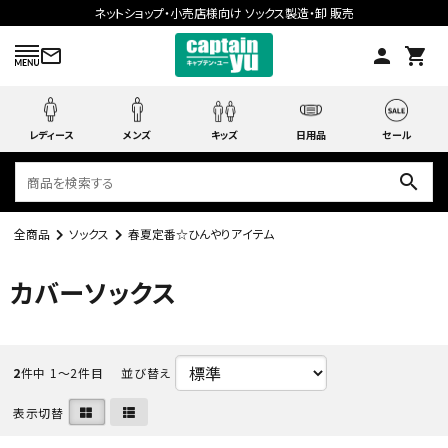
ネットショップ・小売店様向け ソックス製造・卸 販売
mail_outline
person
shopping_cart
レディース
メンズ
キッズ
日用品
セール
search
全商品
ソックス
春夏定番☆ひんやりアイテム
search
カバーソックス
ACCOUNT MENU
ようこそ ゲスト 様
2
件中 1〜2件目
並び替え
meeting_room
person
表示切替
ログイン
会員登録