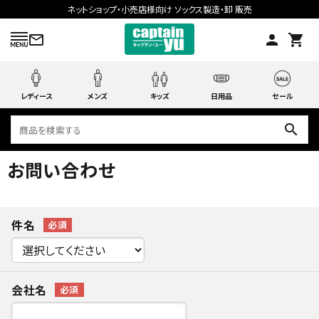
ネットショップ・小売店様向け ソックス製造・卸 販売
mail_outline
person
shopping_cart
レディース
メンズ
キッズ
日用品
セール
search
お問い合わせ
search
件名
ACCOUNT MENU
ようこそ ゲスト 様
会社名
meeting_room
person
ログイン
会員登録