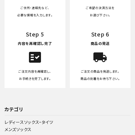
ご住所・連絡先など、
ご希望の決済方法を
必要な情報を入力します。
お選び下さい。
Step 5
Step 6
内容を再確認し完了
商品の発送
fact_check
local_shipping
ご注文内容を再確認し、
ご注文の商品を発送します。
お手続きを完了します。
商品の到着をお待ち下さい。
カテゴリ
レディースソックス・タイツ
メンズソックス