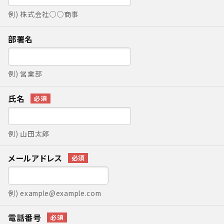
例) 株式会社○○商事
card_giftcard
部署名
カテゴリー
例) 営業部
コンテンツ
氏名
品番でおまとめ注文
ご利用ガイド
例) 山田太郎
プライバシーポリシー
メールアドレス
特定商取引法について
例) example@example.com
お問い合わせ
電話番号