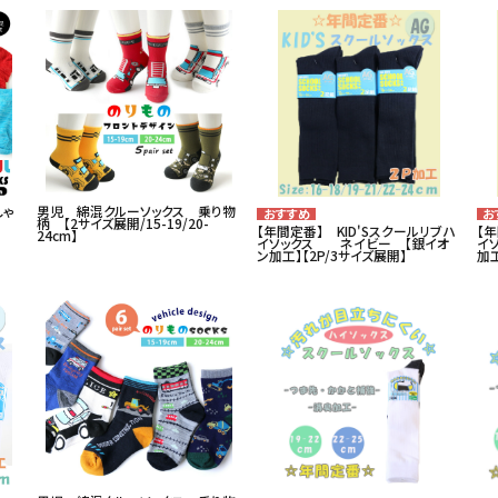
しゃ
男児 綿混クルーソックス 乗り物
クス
柄 【2サイズ展開/15-19/20-
【年間定番】 KID'Sスクールリブハ
【年
24cm】
イソックス ネイビー 【銀イオ
イ
ン加工】【2P/3サイズ展開】
加工