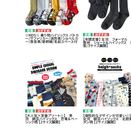
☆KIDS☆ 乗り物ハイソックス パトカ
ー/サファリカー/消防車/ショベルカ
【年間定番】 女児 フォーマル
ー/救急車/新幹線/名前スペース付
無地 ショート＆ハイソックス 【
型/3サイズ展開】
【大人気×定番アソート☆】 男
【個性的なデザインが可愛い☆
児 綿混ハイソックス 恐竜＆ベー
女児 綿混ハイソックス 北欧
シック柄 【2サイズ展開】
ダン柄 【2サイズ展開】