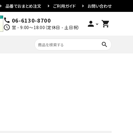
品番でおまとめ注文
ご利用ガイド
お問い合わせ
06-6130-8700
call
person
shopping_cart
schedule
営 - 9:00～18:00（定休日 - 土日祝）
search