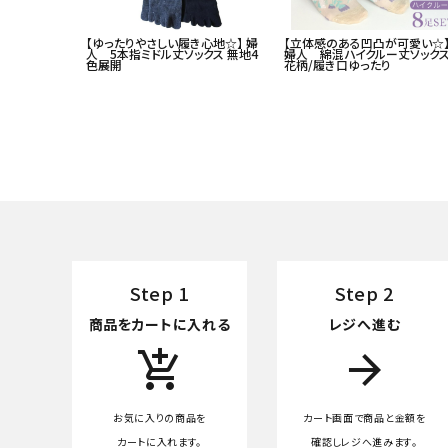
【ゆったりやさしい履き心地☆】 婦
【立体感のある凹凸が可愛い
人 5本指ミドル丈ソックス 無地4
婦人 綿混ハイクルー丈ソッ
色展開
花柄/履き口ゆったり
Step 1
Step 2
商品をカートに入れる
レジへ進む
add_shopping_cart
arrow_forward
お気に入りの商品を
カート画面で商品と金額を
カートに入れます。
確認しレジへ進みます。