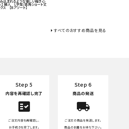
包み込まれるような優しい履き心
☆】 婦人 L字型/直角ショート丈
クス 【Bアソート】
すべてのおすすめ商品を見る
Step 5
Step 6
内容を再確認し完了
商品の発送
fact_check
local_shipping
ご注文内容を再確認し、
ご注文の商品を発送します。
お手続きを完了します。
商品の到着をお待ち下さい。