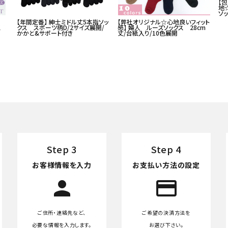
【
地
ソッ
☆】
【年間定番】 紳士ミドル丈5本指ソッ
【弊社オリジナル☆心地良いフィット
クス
クス スポーツ柄D/2サイズ展開/
感】 婦人 ルーズソックス 28cm
かかと&サポート付き
丈/台紙入り/10色展開
Step 3
Step 4
お客様情報を入力
お支払い方法の設定
person
credit_card
ご住所・連絡先など、
ご希望の決済方法を
必要な情報を入力します。
お選び下さい。