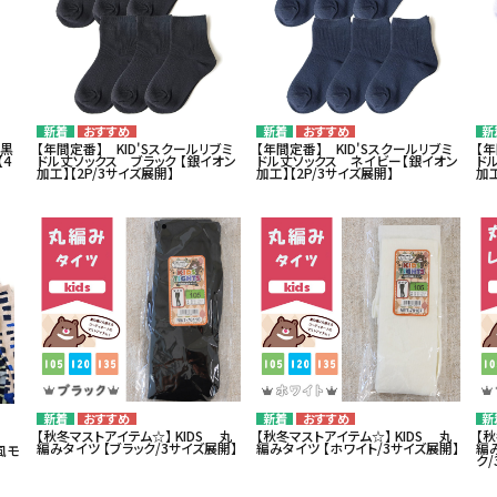
 黒
【年間定番】 KID'Sスクールリブミ
【年間定番】 KID'Sスクールリブミ
【年
4
ドル丈ソックス ブラック 【銀イオン
ドル丈ソックス ネイビー【銀イオン
ド
加工】【2P/3サイズ展開】
加工】【2P/3サイズ展開】
加工
【秋冬マストアイテム☆】 KIDS 丸
【秋冬マストアイテム☆】 KIDS 丸
【秋
】
編みタイツ 【ブラック/3サイズ展開】
編みタイツ 【ホワイト/3サイズ展開】
編
風モ
ク/