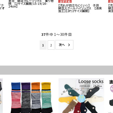
男児 綿混クルーソックス 乗り物
柄 【2サイズ展開/15-19/20-
ブク
【汚れが目立ちにくい☆】 子供
【
24cm】
イオ
綿混スクールハイソックス 【消臭
綿
加工】【2P/2サイズ展開】
臭加
37
件中 1〜30件目
1
2