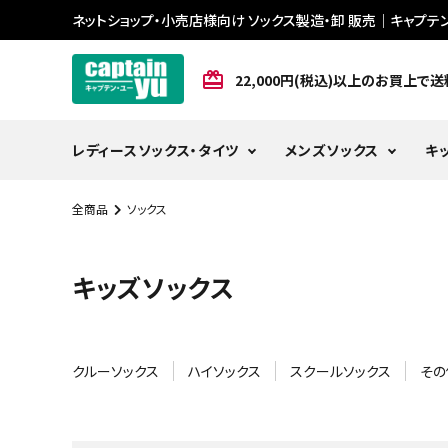
ネットショップ・小売店様向け ソックス製造・卸 販売
｜キャプテ
card_giftcard
22,000円(税込)以上のお買上で
レディースソックス・タイツ
メンズソックス
キ
全商品
ソックス
search
キッズソックス
ACCOUNT MENU
ようこそ ゲスト 様
meeting_room
person
ログイン
会員登録
クルーソックス
ハイソックス
スクールソックス
その
card_giftcard