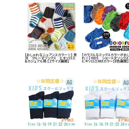
【おしゃれなニュアンスカラー☆】 男
【カラフルなミックスカラーがお
児 クルー丈ソックス ヒキソロエ
れ☆】 KIDS ショート丈ソッ
&カジュアル柄 【２サイズ展開】
ヒキソロエMIXカラー【8色展開】