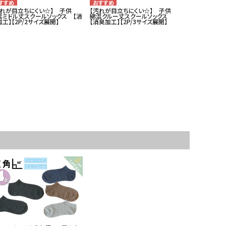
汚れが目立ちにくい☆】 子供
【汚れが目立ちにくい☆】 子供
混ミドル丈スクールソックス 【消
綿混クルー丈スクールソックス
工】【2P/2サイズ展開】
【消臭加工】【2P/3サイズ展開】