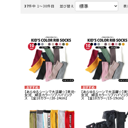
37
件中 1〜30件目
並び替え
表
カテゴリー
コンテンツ
品番でおまとめ注文
ご利用ガイド
プライバシーポリシー
特定商取引法について
【あらゆるシーンで大活躍☆】男児・
【あらゆるシーンで大活躍☆】男
女児 綿混カラーリブハイソック
女児 綿混カラーリブハイソッ
ス 【全10カラー/20-24cm】
ス 【全10カラー/15-19cm】
お問い合わせ
06-6130-8700
call
schedule