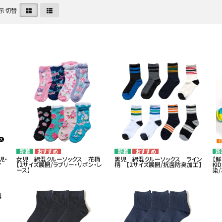
示切替
児・
女児 綿混クルーソックス 花柄
男児 綿混クルーソックス ライン
【
ク
【2サイズ展開/ラブリー・リボン・レ
柄 【2サイズ展開/抗菌防臭加工】
K
ース】
染