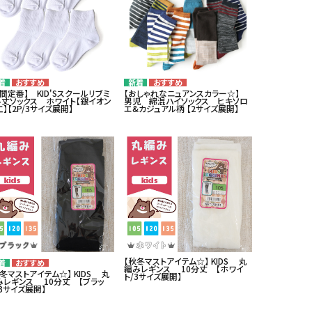
間定番】 KID'Sスクールリブミ
【おしゃれなニュアンスカラー☆】
ル丈ソックス ホワイト【銀イオン
男児 綿混ハイソックス ヒキソロ
】【2P/3サイズ展開】
エ&カジュアル柄 【2サイズ展開】
【秋冬マストアイテム☆】 KIDS 丸
編みレギンス 10分丈 【ホワイ
冬マストアイテム☆】 KIDS 丸
ト/3サイズ展開】
みレギンス 10分丈 【ブラッ
3サイズ展開】