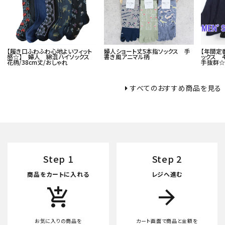
06-6130-8700
call
schedule
【履き口ふわふわ心地よいフィット
婦人ショート丈5本指ソックス 手
【年間定
感☆】 婦人 綿混ハイソックス
書き風アニマル柄
ックス 
花柄/38cm丈/おしゃれ
手抜群☆
すべてのおすすめ商品を見る
Step 1
Step 2
商品をカートに入れる
レジへ進む
add_shopping_cart
arrow_forward
お気に入りの商品を
カート画面で商品と金額を