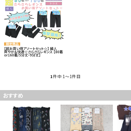
card_giftcard
カテゴリー
コンテンツ
【超お買い得アソートセット☆】 婦人
爽やか＆快適☆さらさらレギンス 【80着
or160着/5分丈・9分丈】
品番でおまとめ注文
ご利用ガイド
1
件中 1〜1件目
プライバシーポリシー
おすすめ
特定商取引法について
お問い合わせ