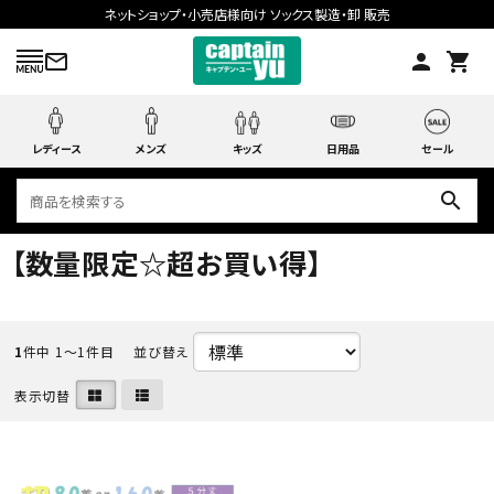
ネットショップ・小売店様向け ソックス製造・卸 販売
mail_outline
person
shopping_cart
レディース
メンズ
キッズ
日用品
セール
search
【数量限定☆超お買い得】
search
1
件中 1〜1件目
並び替え
ACCOUNT MENU
表示切替
ようこそ ゲスト 様
meeting_room
person
ログイン
会員登録