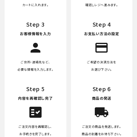
カートに入れます。
確認しレジへ進みます。
Step 3
Step 4
お客様情報を入力
お支払い方法の設定
person
credit_card
ご住所・連絡先など、
ご希望の決済方法を
必要な情報を入力します。
お選び下さい。
Step 5
Step 6
内容を再確認し完了
商品の発送
fact_check
local_shipping
ご注文内容を再確認し、
ご注文の商品を発送します。
お手続きを完了します。
商品の到着をお待ち下さい。