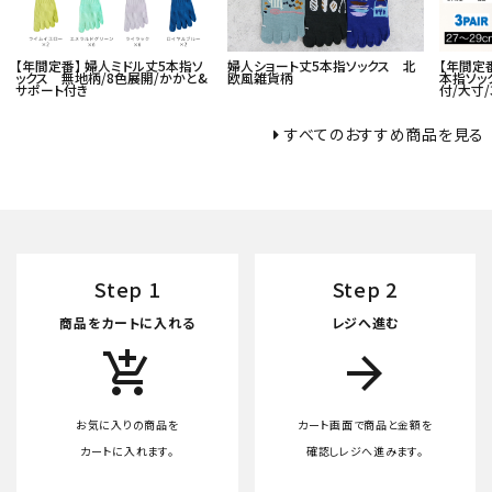
【年間定番】 婦人ミドル丈5本指ソ
婦人ショート丈5本指ソックス 北
【年間定
ックス 無地柄/8色展開/かかと&
欧風雑貨柄
本指ソッ
サポート付き
付/大寸/
すべてのおすすめ商品を見る
Step 1
Step 2
商品をカートに入れる
レジへ進む
add_shopping_cart
arrow_forward
お気に入りの商品を
カート画面で商品と金額を
カートに入れます。
確認しレジへ進みます。