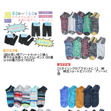
card_giftcard
カテゴリー
コンテンツ
品番でおまとめ注文
【超お買い得アソートセット☆】 婦人
爽やか＆快適☆さらさらレギンス 【80着
or160着/5分丈・9分丈】
ご利用ガイド
【スタイリングのアクセントに☆】 紳
士 綿混ショート丈ソックス アソートC
柄
プライバシーポリシー
特定商取引法について
お問い合わせ