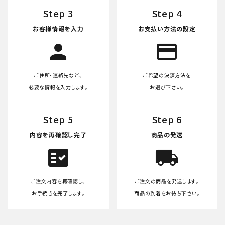
Step 3
Step 4
お客様情報を入力
お支払い方法の設定
person
credit_card
ご住所・連絡先など、
ご希望の決済方法を
必要な情報を入力します。
お選び下さい。
Step 5
Step 6
内容を再確認し完了
商品の発送
fact_check
local_shipping
ご注文内容を再確認し、
ご注文の商品を発送します。
お手続きを完了します。
商品の到着をお待ち下さい。