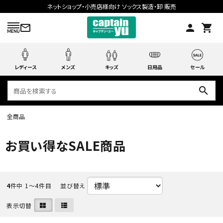
ネットショップ・小売店様向け ソックス製造・卸 販売
mail_outline
person
shopping_cart
レディース
メンズ
キッズ
日用品
セール
search
全商品
search
お買い得なSALE商品
ACCOUNT MENU
ようこそ ゲスト 様
4
件中 1〜4件目
並び替え
meeting_room
person
表示切替
ログイン
会員登録