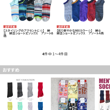
06-6130-8700
call
schedule
【スタイリングのアクセントに☆】 紳
【彩り鮮やかなMIXカラー☆】 紳士
士 綿混ショート丈ソックス アソートB
綿混ショート丈ソックス アソートA柄
柄
4
件中 1〜4件目
おすすめ