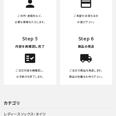
person
credit_card
ご住所・連絡先など、
ご希望の決済方法を
必要な情報を入力します。
お選び下さい。
Step 5
Step 6
内容を再確認し完了
商品の発送
fact_check
local_shipping
ご注文内容を再確認し、
ご注文の商品を発送します。
お手続きを完了します。
商品の到着をお待ち下さい。
カテゴリ
レディースソックス・タイツ