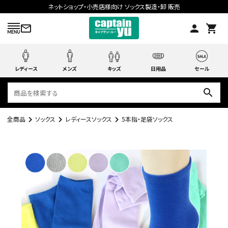
ネットショップ・小売店様向け ソックス製造・卸 販売
mail_outline
person
shopping_cart
レディース
メンズ
キッズ
日用品
セール
search
全商品
ソックス
レディースソックス
5本指・足袋ソックス
search
ACCOUNT MENU
ようこそ ゲスト 様
meeting_room
person
ログイン
会員登録