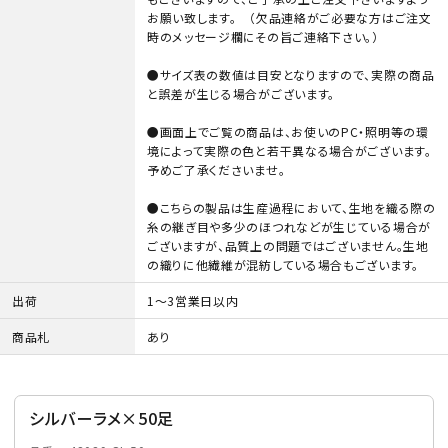
お願い致します。 （欠品連絡がご必要な方はご注文
時のメッセージ欄にその旨ご連絡下さい。）
●サイズ表の数値は目安となりますので、実際の商品
と誤差が生じる場合がございます。
●画面上でご覧の商品は、お使いのPC・照明等の環
境によって実際の色と若干異なる場合がございます。
予めご了承くださいませ。
●こちらの製品は生産過程において、生地を織る際の
糸の継ぎ目や多少のほつれなどが生じている場合が
ございますが、品質上の問題ではございません。生地
の織りに他繊維が混紡している場合もございます。
出荷
1～3営業日以内
商品札
あり
シルバーラメ×50足