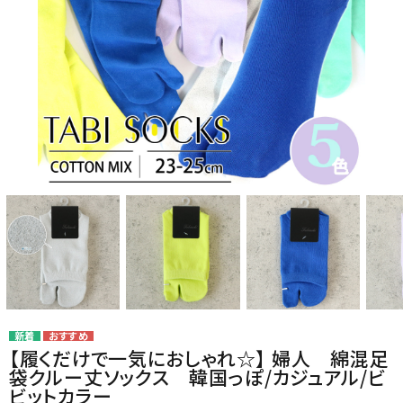
card_giftcard
カテゴリー
コンテンツ
品番でおまとめ注文
ご利用ガイド
プライバシーポリシー
特定商取引法について
【履くだけで一気におしゃれ☆】 婦人 綿混足
お問い合わせ
袋クルー丈ソックス 韓国っぽ/カジュアル/ビ
ビットカラー