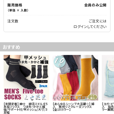
販売価格
会員のみ公開
（単価 × 入数）
注文数
ご注文には
ログイン
してください
おすすめ
【年間定番】 紳士 綿混ミドル丈5
【あらゆるシーンで大活躍☆】 婦
【ヨガ・
本指ソックス つま先・かかと補
人 無地リブクルー丈ソックス
人 指先
強/サポート付/甲メッシュ/大寸/3
【全10カラー】
ラー展開
足組