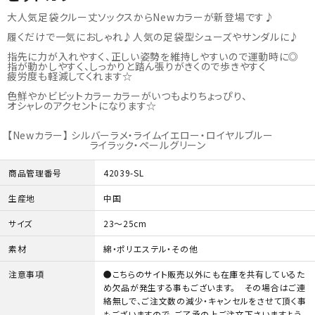
06-6130-8700
call
大人気足袋クルー丈ソックスからNewカラーが新登場です♪
schedule
履くだけで一気におしゃれ♪人気の足袋型シューズやサンダルに♪
指先に力が入れやすく、正しい姿勢を維持しやすいので運動時に◎
指が動かしやすく、しっかりと踏ん張りがきくので歩きやすく
疲労度も軽減してくれます☆
色鮮やかビビットカラーカラーがいつもよりちょっぴり、
オシャレのアクセントになります☆
【Newカラー】 シルバーラメ・ライムイエロー・ロイヤルブルー
ライラック・ペールグリーン
商品管理番号
42039-SL
生産地
中国
サイズ
23～25cm
素材
綿・ポリエステル・その他
注意事項
●こちらのサイト販売以外にも在庫を共有しているた
め欠品が発生する事もございます。 その場合はご連
絡無しで、ご注文数の減少・キャンセルをさせて頂く事
もございますので、ご了承の上ご注文下さいますよう