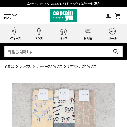
ネットショップ・小売店様向け ソックス製造・卸 販売
mail_outline
person
shopping_cart
レディース
メンズ
キッズ
日用品
セール
search
全商品
ソックス
レディースソックス
5本指・足袋ソックス
search
ACCOUNT MENU
ようこそ ゲスト 様
meeting_room
person
ログイン
会員登録