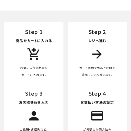
Step 1
Step 2
商品をカートに入れる
レジへ進む
add_shopping_cart
arrow_forward
お気に入りの商品を
カート画面で商品と金額を
カートに入れます。
確認しレジへ進みます。
Step 3
Step 4
お客様情報を入力
お支払い方法の設定
person
credit_card
ご住所・連絡先など、
ご希望の決済方法を