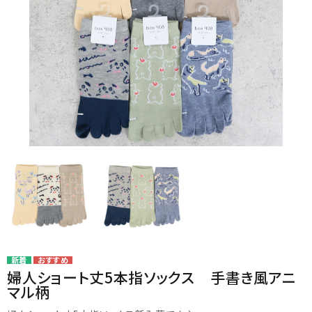
card_giftcard
カテゴリー
コンテンツ
品番でおまとめ注文
ご利用ガイド
プライバシーポリシー
特定商取引法について
婦人ショート丈5本指ソックス 手書き風アニ
お問い合わせ
マル柄