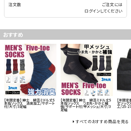
注文数
ご注文には
ログイン
してください
おすすめ
【年間定番】 紳士 綿混ミドル丈5
【年間定番】 紳士 綿混ミドル丈5
【年間定
本指ソックス 消臭加工/サポート
本指ソックス つま先・かかと補
丈ソック
付/大寸/3足組
強/サポート付/甲メッシュ/大寸/3
工/25-2
足組
すべてのおすすめ商品を見る