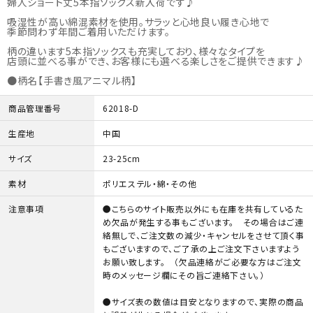
婦人ショート丈5本指ソックス新入荷です♪
06-6130-8700
call
schedule
吸湿性が高い綿混素材を使用。サラッと心地良い履き心地で
季節問わず年間ご着用いただけます。
柄の違います5本指ソックスも充実しており、様々なタイプを
店頭に並べる事ができ、お客様にも選べる楽しさをご提供できます♪
●柄名【手書き風アニマル柄】
商品管理番号
62018-D
生産地
中国
サイズ
23-25cm
素材
ポリエステル・綿・その他
注意事項
●こちらのサイト販売以外にも在庫を共有しているた
め欠品が発生する事もございます。 その場合はご連
絡無しで、ご注文数の減少・キャンセルをさせて頂く事
もございますので、ご了承の上ご注文下さいますよう
お願い致します。 （欠品連絡がご必要な方はご注文
時のメッセージ欄にその旨ご連絡下さい。）
●サイズ表の数値は目安となりますので、実際の商品