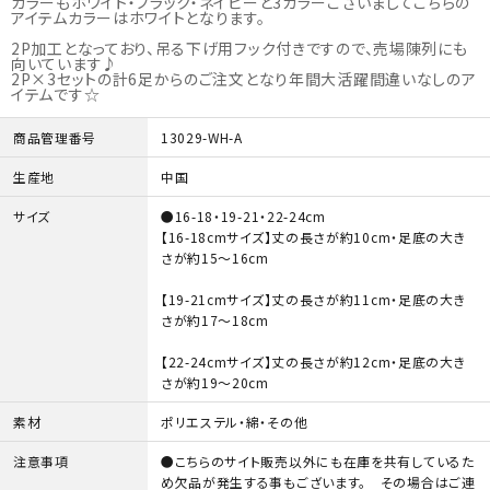
カラーもホワイト・ブラック・ネイビーと3カラーございましてこちらの
06-6130-8700
call
アイテムカラーはホワイトとなります。
schedule
2P加工となっており、吊る下げ用フック付きですので、売場陳列にも
向いています♪
2P×3セットの計6足からのご注文となり年間大活躍間違いなしのア
イテムです☆
商品管理番号
13029-WH-A
生産地
中国
サイズ
●16-18・19-21・22-24cm
【16-18cmサイズ】丈の長さが約10cm・足底の大き
さが約15～16cm
【19-21cmサイズ】丈の長さが約11cm・足底の大き
さが約17～18cm
【22-24cmサイズ】丈の長さが約12cm・足底の大き
さが約19～20cm
素材
ポリエステル・綿・その他
注意事項
●こちらのサイト販売以外にも在庫を共有しているた
め欠品が発生する事もございます。 その場合はご連