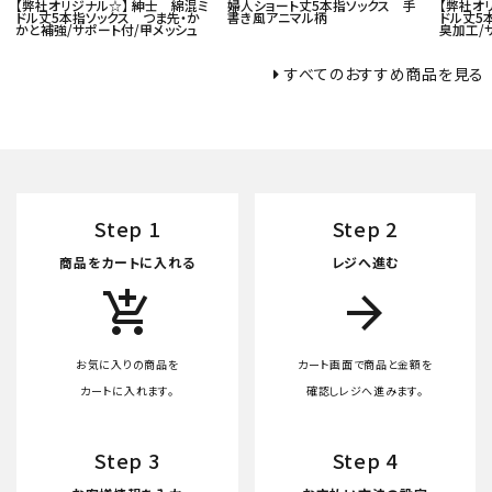
【弊社オリジナル☆】 紳士 綿混ミ
婦人ショート丈5本指ソックス 手
【弊社オ
ドル丈5本指ソックス つま先・か
書き風アニマル柄
ドル丈5
かと補強/サポート付/甲メッシュ
臭加工/
すべてのおすすめ商品を見る
Step 1
Step 2
商品をカートに入れる
レジへ進む
add_shopping_cart
arrow_forward
お気に入りの商品を
カート画面で商品と金額を
カートに入れます。
確認しレジへ進みます。
Step 3
Step 4