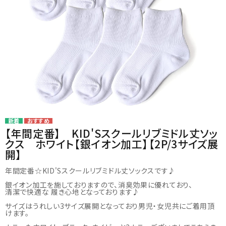
card_giftcard
カテゴリー
コンテンツ
品番でおまとめ注文
ご利用ガイド
【年間定番】 KID'Sスクールリブミドル丈ソッ
クス ホワイト【銀イオン加工】【2P/3サイズ展
開】
プライバシーポリシー
年間定番☆KID'Sスクールリブミドル丈ソックスです♪
特定商取引法について
銀イオン加工を施しておりますので、消臭効果に優れており、
清潔で快適な 履き心地となっております♪
お問い合わせ
サイズはうれしい3サイズ展開となっており男児・女児共にご着用頂
けます。