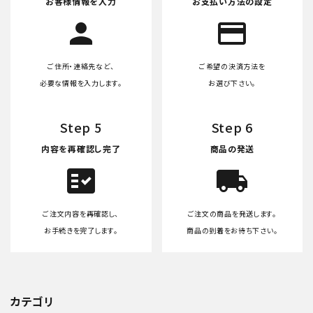
お客様情報を入力
お支払い方法の設定
person
credit_card
ご住所・連絡先など、
ご希望の決済方法を
必要な情報を入力します。
お選び下さい。
Step 5
Step 6
内容を再確認し完了
商品の発送
fact_check
local_shipping
ご注文内容を再確認し、
ご注文の商品を発送します。
お手続きを完了します。
商品の到着をお待ち下さい。
カテゴリ