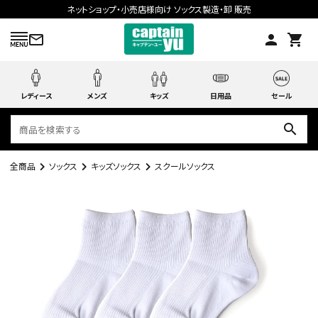
ネットショップ・小売店様向け ソックス製造・卸 販売
mail_outline
person
shopping_cart
レディース
メンズ
キッズ
日用品
セール
search
全商品
ソックス
キッズソックス
スクールソックス
search
ACCOUNT MENU
ようこそ ゲスト 様
meeting_room
person
ログイン
会員登録